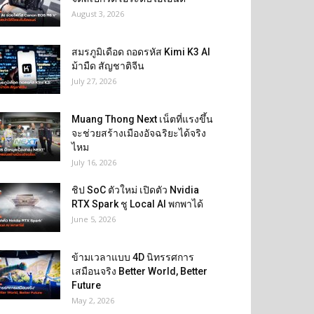
August 3, 2026
สมรภูมิเดือด ถอดรหัส Kimi K3 AI
ม้ามืด สัญชาติจีน
July 27, 2026
Muang Thong Next เน็ตที่แรงขึ้น
จะช่วยสร้างเมืองอัจฉริยะได้จริง
ไหม
July 16, 2026
ชิป SoC ตัวใหม่ เปิดตัว Nvidia
RTX Spark ชู Local AI พกพาได้
June 5, 2026
ข้ามเวลาแบบ 4D นิทรรศการ
เสมือนจริง Better World, Better
Future
May 2, 2026