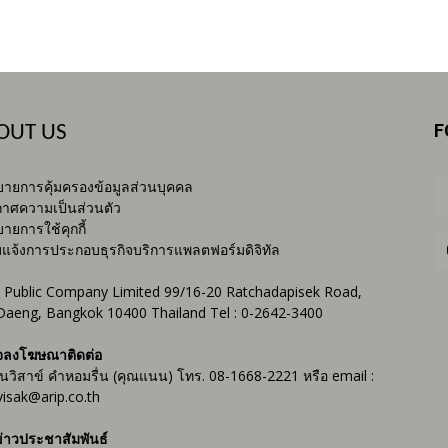
F
OUT US
ายการคุ้มครองข้อมูลส่วนบุคคล
าศความเป็นส่วนตัว
ายการใช้คุกกี้
บแจ้งการประกอบธุรกิจบริการแพลตฟอร์มดิจิทัล
 Public Company Limited 99/16-20 Ratchadapisek Road,
Daeng, Bangkok 10400 Thailand Tel : 0-2642-3400
จลงโฆษณาติดต่อ
ันวิสาข์ คำหอมรื่น (คุณแนน) โทร. 08-1668-2221 หรือ email :
isak@arip.co.th
่าวประชาสัมพันธ์