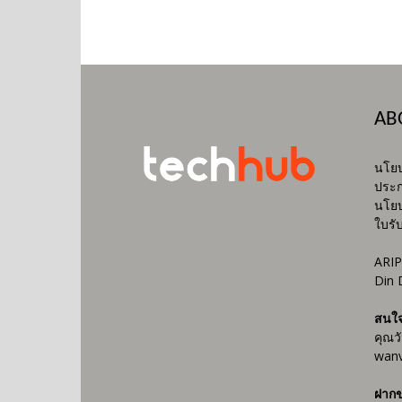
AB
นโยบ
ประก
นโยบ
ใบรั
ARIP
Din 
สนใ
คุณว
wanv
ฝากข