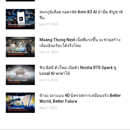
สมรภูมิเดือด ถอดรหัส Kimi K3 AI ม้ามืด สัญชาติ
จีน
July 27, 2026
Muang Thong Next เน็ตที่แรงขึ้น จะช่วยสร้าง
เมืองอัจฉริยะได้จริงไหม
July 16, 2026
ชิป SoC ตัวใหม่ เปิดตัว Nvidia RTX Spark ชู
Local AI พกพาได้
June 5, 2026
ข้ามเวลาแบบ 4D นิทรรศการเสมือนจริง Better
World, Better Future
May 2, 2026