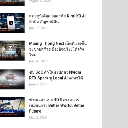
August 3, 2026
สมรภูมิเดือด ถอดรหัส Kimi K3 AI
ม้ามืด สัญชาติจีน
July 27, 2026
Muang Thong Next เน็ตที่แรงขึ้น
จะช่วยสร้างเมืองอัจฉริยะได้จริง
ไหม
July 16, 2026
ชิป SoC ตัวใหม่ เปิดตัว Nvidia
RTX Spark ชู Local AI พกพาได้
June 5, 2026
ข้ามเวลาแบบ 4D นิทรรศการ
เสมือนจริง Better World, Better
Future
May 2, 2026