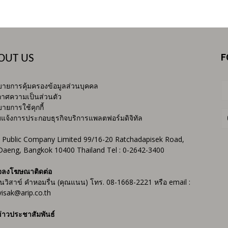
F
OUT US
ายการคุ้มครองข้อมูลส่วนบุคคล
าศความเป็นส่วนตัว
ายการใช้คุกกี้
บแจ้งการประกอบธุรกิจบริการแพลตฟอร์มดิจิทัล
 Public Company Limited 99/16-20 Ratchadapisek Road,
Daeng, Bangkok 10400 Thailand Tel : 0-2642-3400
จลงโฆษณาติดต่อ
ันวิสาข์ คำหอมรื่น (คุณแนน) โทร. 08-1668-2221 หรือ email :
isak@arip.co.th
่าวประชาสัมพันธ์