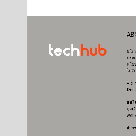
AB
นโยบ
ประก
นโยบ
ใบรั
ARIP
Din 
สนใ
คุณว
wanv
ฝากข