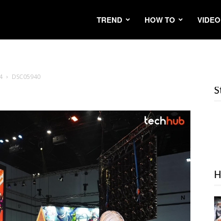
TREND
HOW TO
VIDEO
4
DSC05940
S
H