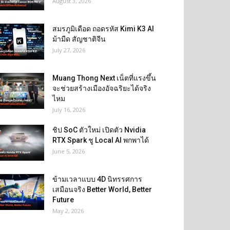
August 3, 2026
สมรภูมิเดือด ถอดรหัส Kimi K3 AI
ม้ามืด สัญชาติจีน
July 27, 2026
Muang Thong Next เน็ตที่แรงขึ้น
จะช่วยสร้างเมืองอัจฉริยะได้จริง
ไหม
July 16, 2026
ชิป SoC ตัวใหม่ เปิดตัว Nvidia
RTX Spark ชู Local AI พกพาได้
June 5, 2026
ข้ามเวลาแบบ 4D นิทรรศการ
เสมือนจริง Better World, Better
Future
May 2, 2026