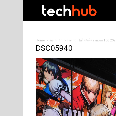
techhub
Home
คอเกมห้ามพลาด รวมไฮไลท์เด็ดงานเกม TGS 202
DSC05940