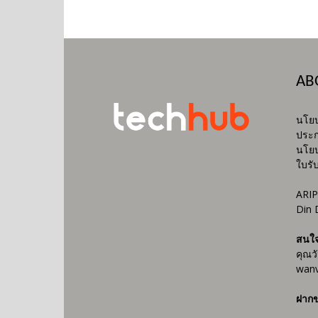
AB
นโยบ
ประก
นโยบ
ใบรั
ARIP
Din 
สนใ
คุณว
wanv
ฝากข