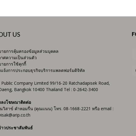
F
OUT US
ายการคุ้มครองข้อมูลส่วนบุคคล
าศความเป็นส่วนตัว
ายการใช้คุกกี้
บแจ้งการประกอบธุรกิจบริการแพลตฟอร์มดิจิทัล
 Public Company Limited 99/16-20 Ratchadapisek Road,
Daeng, Bangkok 10400 Thailand Tel : 0-2642-3400
จลงโฆษณาติดต่อ
ันวิสาข์ คำหอมรื่น (คุณแนน) โทร. 08-1668-2221 หรือ email :
isak@arip.co.th
่าวประชาสัมพันธ์