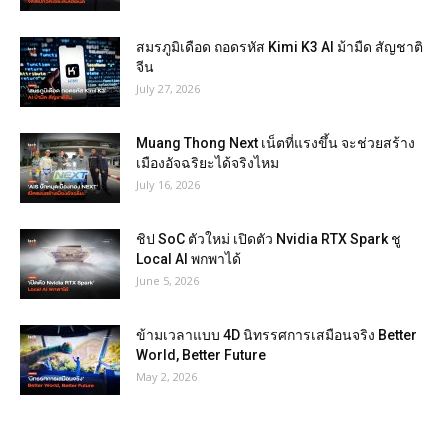
สมรภูมิเดือด ถอดรหัส Kimi K3 AI ม้ามืด สัญชาติ
จีน
July 27, 2026
Muang Thong Next เน็ตที่แรงขึ้น จะช่วยสร้าง
เมืองอัจฉริยะได้จริงไหม
July 16, 2026
ชิป SoC ตัวใหม่ เปิดตัว Nvidia RTX Spark ชู
Local AI พกพาได้
June 5, 2026
ข้ามเวลาแบบ 4D นิทรรศการเสมือนจริง Better
World, Better Future
May 2, 2026