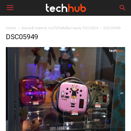
Home
คอเกมห้ามพลาด รวมไฮไลท์เด็ดงานเกม TGS 2024
DSC05949
DSC05949