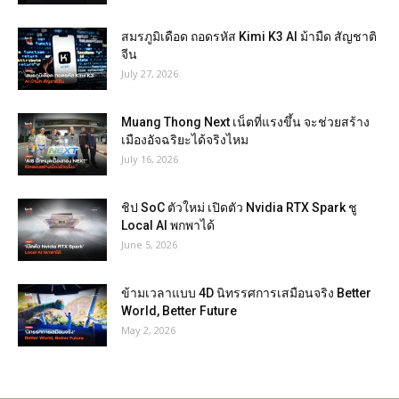
สมรภูมิเดือด ถอดรหัส Kimi K3 AI ม้ามืด สัญชาติ
จีน
July 27, 2026
Muang Thong Next เน็ตที่แรงขึ้น จะช่วยสร้าง
เมืองอัจฉริยะได้จริงไหม
July 16, 2026
ชิป SoC ตัวใหม่ เปิดตัว Nvidia RTX Spark ชู
Local AI พกพาได้
June 5, 2026
ข้ามเวลาแบบ 4D นิทรรศการเสมือนจริง Better
World, Better Future
May 2, 2026