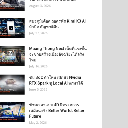
August 3, 2026
สมรภูมิเดือด ถอดรหัส Kimi K3 AI
ม้ามืด สัญชาติจีน
July 27, 2026
Muang Thong Next เน็ตที่แรงขึ้น
จะช่วยสร้างเมืองอัจฉริยะได้จริง
ไหม
July 16, 2026
ชิป SoC ตัวใหม่ เปิดตัว Nvidia
RTX Spark ชู Local AI พกพาได้
June 5, 2026
ข้ามเวลาแบบ 4D นิทรรศการ
เสมือนจริง Better World, Better
Future
May 2, 2026