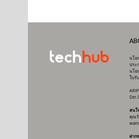
AB
นโยบ
ประก
นโยบ
ใบรั
ARIP
Din 
สนใ
คุณว
wanv
ฝากข