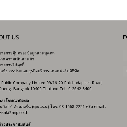
F
OUT US
ายการคุ้มครองข้อมูลส่วนบุคคล
าศความเป็นส่วนตัว
ายการใช้คุกกี้
บแจ้งการประกอบธุรกิจบริการแพลตฟอร์มดิจิทัล
 Public Company Limited 99/16-20 Ratchadapisek Road,
Daeng, Bangkok 10400 Thailand Tel : 0-2642-3400
จลงโฆษณาติดต่อ
ันวิสาข์ คำหอมรื่น (คุณแนน) โทร. 08-1668-2221 หรือ email :
isak@arip.co.th
่าวประชาสัมพันธ์