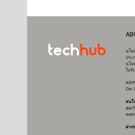
AB
นโยบ
ประก
นโยบ
ใบรั
ARIP
Din 
สนใ
คุณว
wanv
ฝากข