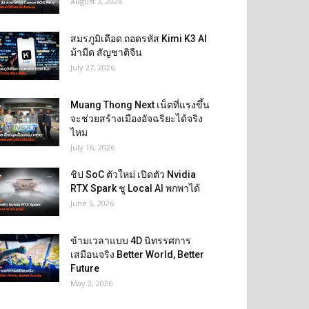
August 3, 2026
สมรภูมิเดือด ถอดรหัส Kimi K3 AI
ม้ามืด สัญชาติจีน
July 27, 2026
Muang Thong Next เน็ตที่แรงขึ้น
จะช่วยสร้างเมืองอัจฉริยะได้จริง
ไหม
July 16, 2026
ชิป SoC ตัวใหม่ เปิดตัว Nvidia
RTX Spark ชู Local AI พกพาได้
June 5, 2026
ข้ามเวลาแบบ 4D นิทรรศการ
เสมือนจริง Better World, Better
Future
May 2, 2026