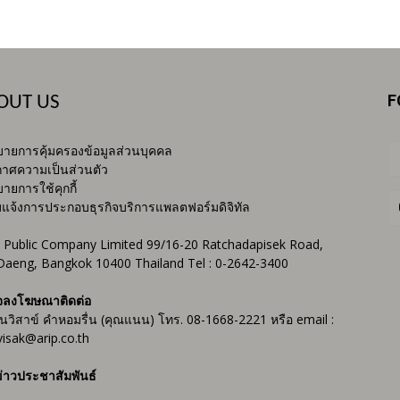
F
OUT US
ายการคุ้มครองข้อมูลส่วนบุคคล
าศความเป็นส่วนตัว
ายการใช้คุกกี้
บแจ้งการประกอบธุรกิจบริการแพลตฟอร์มดิจิทัล
 Public Company Limited 99/16-20 Ratchadapisek Road,
Daeng, Bangkok 10400 Thailand Tel : 0-2642-3400
จลงโฆษณาติดต่อ
ันวิสาข์ คำหอมรื่น (คุณแนน) โทร. 08-1668-2221 หรือ email :
isak@arip.co.th
่าวประชาสัมพันธ์