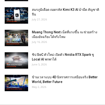
สมรภูมิเดือด ถอดรหัส Kimi K3 AI ม้ามืด สัญชาติ
จีน
July 27, 2026
Muang Thong Next เน็ตที่แรงขึ้น จะช่วยสร้าง
เมืองอัจฉริยะได้จริงไหม
July 16, 2026
ชิป SoC ตัวใหม่ เปิดตัว Nvidia RTX Spark ชู
Local AI พกพาได้
June 5, 2026
ข้ามเวลาแบบ 4D นิทรรศการเสมือนจริง Better
World, Better Future
May 2, 2026