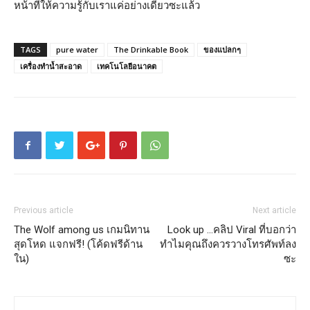
หน้าที่ให้ความรู้กับเราแค่อย่างเดียวซะแล้ว
TAGS
pure water
The Drinkable Book
ของแปลกๆ
เครื่องทำน้ำสะอาด
เทคโนโลยีอนาคต
Previous article
Next article
The Wolf among us เกมนิทาน
Look up …คลิป Viral ที่บอกว่า
สุดโหด แจกฟรี! (โค้ดฟรีด้าน
ทำไมคุณถึงควรวางโทรศัพท์ลง
ใน)
ซะ