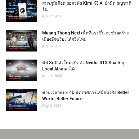
สมรภูมิเดือด ถอดรหัส Kimi K3 AI ม้ามืด สัญชาติ
จีน
July 27, 2026
Muang Thong Next เน็ตที่แรงขึ้น จะช่วยสร้าง
เมืองอัจฉริยะได้จริงไหม
July 16, 2026
ชิป SoC ตัวใหม่ เปิดตัว Nvidia RTX Spark ชู
Local AI พกพาได้
June 5, 2026
ข้ามเวลาแบบ 4D นิทรรศการเสมือนจริง Better
World, Better Future
May 2, 2026