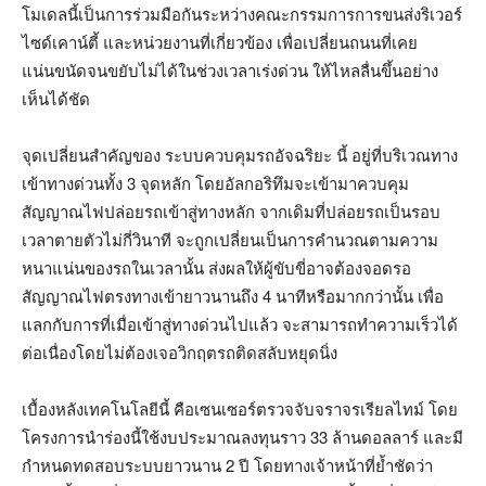
โมเดลนี้เป็นการร่วมมือกันระหว่างคณะกรรมการการขนส่งริเวอร์
ไซด์เคาน์ตี้ และหน่วยงานที่เกี่ยวข้อง เพื่อเปลี่ยนถนนที่เคย
แน่นขนัดจนขยับไม่ได้ในช่วงเวลาเร่งด่วน ให้ไหลลื่นขึ้นอย่าง
เห็นได้ชัด
จุดเปลี่ยนสำคัญของ ระบบควบคุมรถอัจฉริยะ นี้ อยู่ที่บริเวณทาง
เข้าทางด่วนทั้ง 3 จุดหลัก โดยอัลกอริทึมจะเข้ามาควบคุม
สัญญาณไฟปล่อยรถเข้าสู่ทางหลัก จากเดิมที่ปล่อยรถเป็นรอบ
เวลาตายตัวไม่กี่วินาที จะถูกเปลี่ยนเป็นการคำนวณตามความ
หนาแน่นของรถในเวลานั้น ส่งผลให้ผู้ขับขี่อาจต้องจอดรอ
สัญญาณไฟตรงทางเข้ายาวนานถึง 4 นาทีหรือมากกว่านั้น เพื่อ
แลกกับการที่เมื่อเข้าสู่ทางด่วนไปแล้ว จะสามารถทำความเร็วได้
ต่อเนื่องโดยไม่ต้องเจอวิกฤตรถติดสลับหยุดนิ่ง
เบื้องหลังเทคโนโลยีนี้ คือเซนเซอร์ตรวจจับจราจรเรียลไทม์ โดย
โครงการนำร่องนี้ใช้งบประมาณลงทุนราว 33 ล้านดอลลาร์ และมี
กำหนดทดสอบระบบยาวนาน 2 ปี โดยทางเจ้าหน้าที่ย้ำชัดว่า