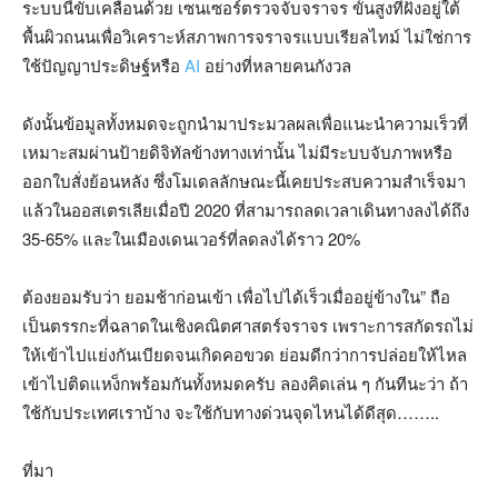
ระบบนี้ขับเคลื่อนด้วย เซนเซอร์ตรวจจับจราจร ขั้นสูงที่ฝังอยู่ใต้
พื้นผิวถนนเพื่อวิเคราะห์สภาพการจราจรแบบเรียลไทม์ ไม่ใช่การ
ใช้ปัญญาประดิษฐ์หรือ
AI
อย่างที่หลายคนกังวล
ดังนั้นข้อมูลทั้งหมดจะถูกนำมาประมวลผลเพื่อแนะนำความเร็วที่
เหมาะสมผ่านป้ายดิจิทัลข้างทางเท่านั้น ไม่มีระบบจับภาพหรือ
ออกใบสั่งย้อนหลัง ซึ่งโมเดลลักษณะนี้เคยประสบความสำเร็จมา
แล้วในออสเตรเลียเมื่อปี 2020 ที่สามารถลดเวลาเดินทางลงได้ถึง
35-65% และในเมืองเดนเวอร์ที่ลดลงได้ราว 20%
ต้องยอมรับว่า ยอมช้าก่อนเข้า เพื่อไปได้เร็วเมื่ออยู่ข้างใน” ถือ
เป็นตรรกะที่ฉลาดในเชิงคณิตศาสตร์จราจร เพราะการสกัดรถไม่
ให้เข้าไปแย่งกันเบียดจนเกิดคอขวด ย่อมดีกว่าการปล่อยให้ไหล
เข้าไปติดแหง็กพร้อมกันทั้งหมดครับ ลองคิดเล่น ๆ กันทีนะว่า ถ้า
ใช้กับประเทศเราบ้าง จะใช้กับทางด่วนจุดไหนได้ดีสุด……..
ที่มา