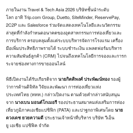
ภายในงาน Travel & Tech Asia 2026 บริษัทชั้นนำระดับ
โลก อาทิ Trip.com Group, Duetto, SiteMinder, ReservePay,
2C2P และ Salesforce ร่วมจัดแสดงเทคโนโลยีและนวัตกรรม
ล่าสุดที่กำลังกำหนดอนาคตของอุตสาหกรรมการท่องเที่ยวและ
การบริการ ครอบคลุมตั้งแต่ระบบบริหารจัดการโรงแรม เครื่อง
มือเพิ่มประสิทธิภาพรายได้ ระบบชำระเงิน แพลตฟอร์มบริหาร
ความสัมพันธ์ลูกค้า (CRM) ไปจนถึงเทคโนโลยีการจองและการก
ระจายช่องทางการขายออนไลน์
พิธีเปิดงานได้รับเกียรติจาก
นายกิตติพงศ์ ประพัฒน์ทอง
รองผู้
ว่าการด้านดิจิทัล วิจัยและพัฒนา การท่องเที่ยวแห่ง
ประเทศไทย (ททท.) กล่าวเปิดงาน ตามด้วยคำกล่าวสนับสนุน
จาก
นางเบน มอนต์โกเมอรี
รองประธานสมาคมส่งเสริมการท่อง
เที่ยวภูมิภาคเอเชียแปซิฟิก (PATA) และปาฐกถาพิเศษโดย
นาย
ดวงเดช ยวยความดี
ประธานเจ้าหน้าที่บริหาร บริษัท วีเอ็น
ยู เอเชีย แปซิฟิค จำกัด