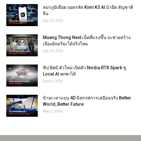
สมรภูมิเดือด ถอดรหัส Kimi K3 AI ม้ามืด สัญชาติ
จีน
July 27, 2026
Muang Thong Next เน็ตที่แรงขึ้น จะช่วยสร้าง
เมืองอัจฉริยะได้จริงไหม
July 16, 2026
ชิป SoC ตัวใหม่ เปิดตัว Nvidia RTX Spark ชู
Local AI พกพาได้
June 5, 2026
ข้ามเวลาแบบ 4D นิทรรศการเสมือนจริง Better
World, Better Future
May 2, 2026