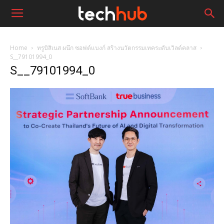
Home
ทรูบิสิเนส ผนึก ซอฟต์แบงก์ สร้างนวัตกรรมเทคระดับเวิลด์คลาส
S__79101994_0
S__79101994_0