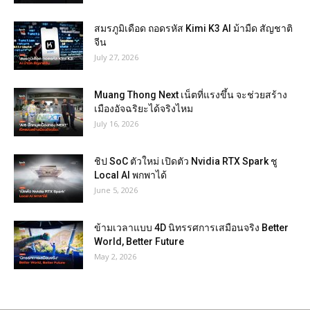
สมรภูมิเดือด ถอดรหัส Kimi K3 AI ม้ามืด สัญชาติ
จีน
July 27, 2026
Muang Thong Next เน็ตที่แรงขึ้น จะช่วยสร้าง
เมืองอัจฉริยะได้จริงไหม
July 16, 2026
ชิป SoC ตัวใหม่ เปิดตัว Nvidia RTX Spark ชู
Local AI พกพาได้
June 5, 2026
ข้ามเวลาแบบ 4D นิทรรศการเสมือนจริง Better
World, Better Future
May 2, 2026