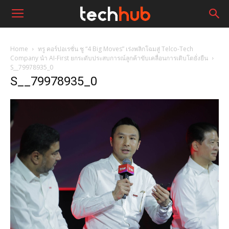
Home
ทรู คอร์ปอเรชั่น ชู “4 Big Moves” เร่งพลิกโฉมสู่ Telco-Tech
Company นำ AI-First ยกระดับประสบการณ์ลูกค้าขับเคลื่อนการเติบโตยั่งยืน
S__79978935_0
S__79978935_0