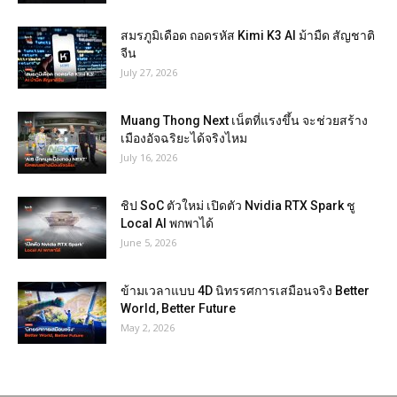
สมรภูมิเดือด ถอดรหัส Kimi K3 AI ม้ามืด สัญชาติ
จีน
July 27, 2026
Muang Thong Next เน็ตที่แรงขึ้น จะช่วยสร้าง
เมืองอัจฉริยะได้จริงไหม
July 16, 2026
ชิป SoC ตัวใหม่ เปิดตัว Nvidia RTX Spark ชู
Local AI พกพาได้
June 5, 2026
ข้ามเวลาแบบ 4D นิทรรศการเสมือนจริง Better
World, Better Future
May 2, 2026