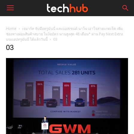
Home
เจมาร์ท จับมือทรูมันนี่ และแอสเซนด์ นาโน เอาใจสายแกดเจ็ต เพิ่ม
ช่องทางผ่อนสินค้าสบาย ไม่ง้อบัตร นานสูงสุด 48 เดือน* ผ่าน Pay Next Extra
บนแอปทรูมันนี่ ได้แล้ววันนี้
03
03