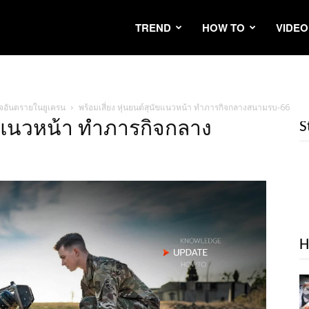
TREND
HOW TO
VIDEO
ิจอันตรายในยูเครน
พร้อมเสี่ยง หุ่นยนต์สุนัขแนวหน้า ทำภารกิจกลางสนามรบ-66
นัขแนวหน้า ทำภารกิจกลาง
S
H