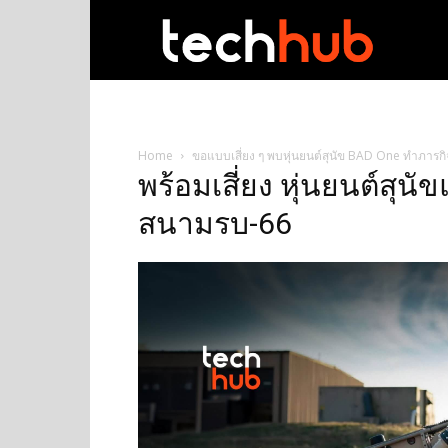
techhub
Home
ขอแบบเสี่ยง ๆ พบหุ่นยนต์สุนัข BAD One ทำภารก
พร้อมเสี่ยง หุ่นยนต์สุ
สนามรบ-66