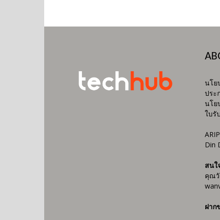
AB
นโยบ
ประก
นโยบ
ใบรั
ARIP
Din 
สนใ
คุณว
wanv
ฝากข