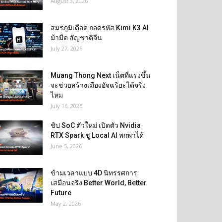
August 3, 2026
สมรภูมิเดือด ถอดรหัส Kimi K3 AI
ม้ามืด สัญชาติจีน
July 27, 2026
Muang Thong Next เน็ตที่แรงขึ้น
จะช่วยสร้างเมืองอัจฉริยะได้จริง
ไหม
July 16, 2026
ชิป SoC ตัวใหม่ เปิดตัว Nvidia
RTX Spark ชู Local AI พกพาได้
June 5, 2026
ข้ามเวลาแบบ 4D นิทรรศการ
เสมือนจริง Better World, Better
Future
May 2, 2026