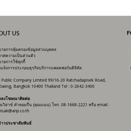
F
OUT US
ายการคุ้มครองข้อมูลส่วนบุคคล
าศความเป็นส่วนตัว
ายการใช้คุกกี้
บแจ้งการประกอบธุรกิจบริการแพลตฟอร์มดิจิทัล
 Public Company Limited 99/16-20 Ratchadapisek Road,
Daeng, Bangkok 10400 Thailand Tel : 0-2642-3400
จลงโฆษณาติดต่อ
ันวิสาข์ คำหอมรื่น (คุณแนน) โทร. 08-1668-2221 หรือ email :
isak@arip.co.th
่าวประชาสัมพันธ์