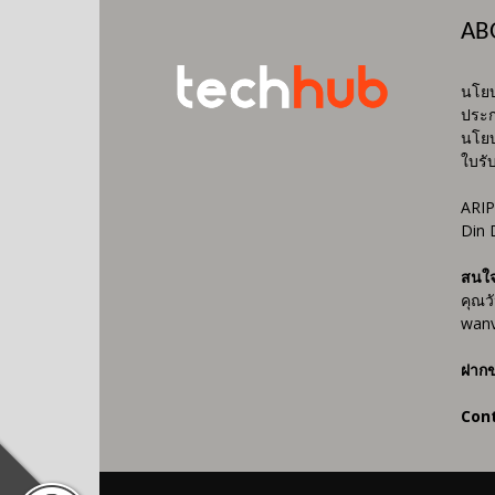
AB
นโยบ
ประก
นโยบ
ใบรั
ARIP
Din 
สนใ
คุณว
wanv
ฝากข
Con