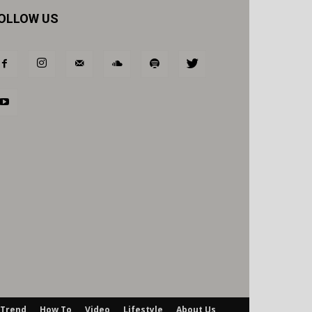
OLLOW US
Trend
How To
Video
Lifestyle
About Us