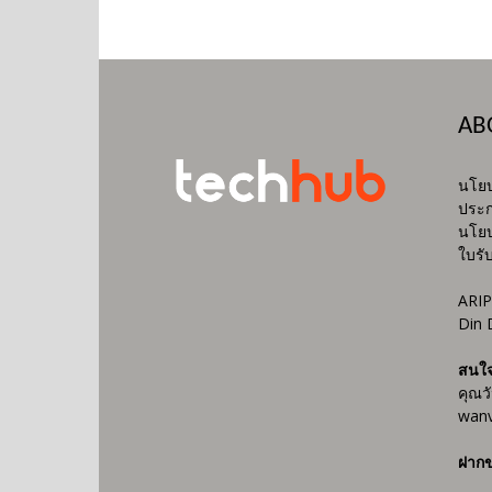
AB
นโยบ
ประก
นโยบ
ใบรั
ARIP
Din 
สนใ
คุณว
wanv
ฝากข