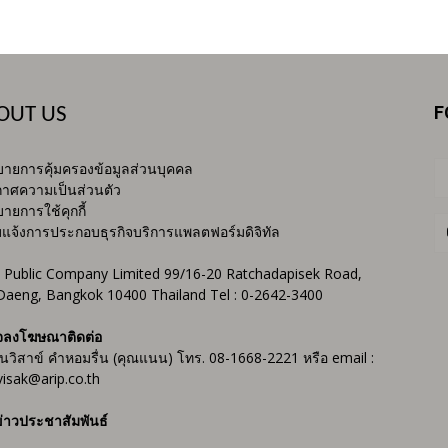
F
OUT US
ายการคุ้มครองข้อมูลส่วนบุคคล
าศความเป็นส่วนตัว
ายการใช้คุกกี้
บแจ้งการประกอบธุรกิจบริการแพลตฟอร์มดิจิทัล
 Public Company Limited 99/16-20 Ratchadapisek Road,
Daeng, Bangkok 10400 Thailand Tel : 0-2642-3400
จลงโฆษณาติดต่อ
ันวิสาข์ คำหอมรื่น (คุณแนน) โทร. 08-1668-2221 หรือ email :
isak@arip.co.th
่าวประชาสัมพันธ์