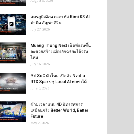
August 3, 2026
สมรภูมิเดือด ถอดรหัส Kimi K3 AI
ม้ามืด สัญชาติจีน
July 27, 2026
Muang Thong Next เน็ตที่แรงขึ้น
จะช่วยสร้างเมืองอัจฉริยะได้จริง
ไหม
July 16, 2026
ชิป SoC ตัวใหม่ เปิดตัว Nvidia
RTX Spark ชู Local AI พกพาได้
June 5, 2026
ข้ามเวลาแบบ 4D นิทรรศการ
เสมือนจริง Better World, Better
Future
May 2, 2026