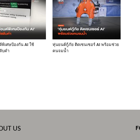
พิเศษป้องกัน AI ใช้
หุ่นยนต์กู้ภัย ติดเซนเซอร์ AI พร้อมช่วย
ลับคำ
คนจมน้ำ
F
OUT US