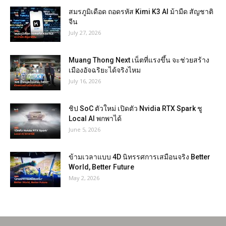
สมรภูมิเดือด ถอดรหัส Kimi K3 AI ม้ามืด สัญชาติ
จีน
July 27, 2026
Muang Thong Next เน็ตที่แรงขึ้น จะช่วยสร้าง
เมืองอัจฉริยะได้จริงไหม
July 16, 2026
ชิป SoC ตัวใหม่ เปิดตัว Nvidia RTX Spark ชู
Local AI พกพาได้
June 5, 2026
ข้ามเวลาแบบ 4D นิทรรศการเสมือนจริง Better
World, Better Future
May 2, 2026