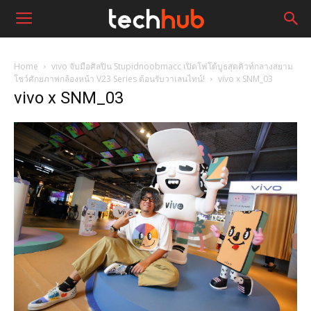
Home
vivo จับมือศิลปิน Stupidnoobmacc เปิดโฟโต้บูธสุดคิวท์กลางสยาม
โชว์ศักยภาพกล้องหน้า V23 Series ต้อนรับวาเลนไทน์!
vivo x SNM_03
vivo x SNM_03