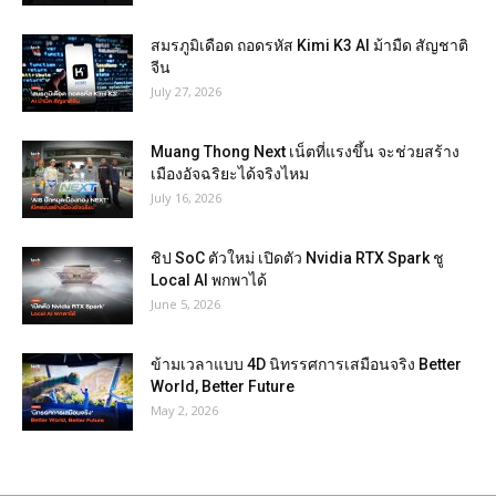
สมรภูมิเดือด ถอดรหัส Kimi K3 AI ม้ามืด สัญชาติ
จีน
July 27, 2026
Muang Thong Next เน็ตที่แรงขึ้น จะช่วยสร้าง
เมืองอัจฉริยะได้จริงไหม
July 16, 2026
ชิป SoC ตัวใหม่ เปิดตัว Nvidia RTX Spark ชู
Local AI พกพาได้
June 5, 2026
ข้ามเวลาแบบ 4D นิทรรศการเสมือนจริง Better
World, Better Future
May 2, 2026