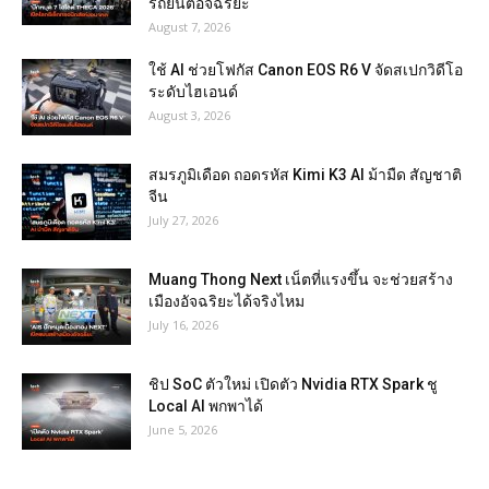
รถยนต์อัจฉริยะ
August 7, 2026
ใช้ AI ช่วยโฟกัส Canon EOS R6 V จัดสเปกวิดีโอ
ระดับไฮเอนด์
August 3, 2026
สมรภูมิเดือด ถอดรหัส Kimi K3 AI ม้ามืด สัญชาติ
จีน
July 27, 2026
Muang Thong Next เน็ตที่แรงขึ้น จะช่วยสร้าง
เมืองอัจฉริยะได้จริงไหม
July 16, 2026
ชิป SoC ตัวใหม่ เปิดตัว Nvidia RTX Spark ชู
Local AI พกพาได้
June 5, 2026