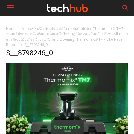
Home
Vorwerk ผนึก คิทเช่นเวิลด์ ไทยแลนด์ เปิดตัว “Thermomix® TM7
หุ่นยนต์ทำอาหารอัจฉริยะ” ครั้งแรกในไทย ปฏิวัติครัวยุคใหม่ด้วยดีไซน์ All-Black
และฟีเจอร์อัจฉริยะ ในงาน “Grand Opening Thermomix® TM7 Like Never
Before”
S__8798246_0
S__8798246_0