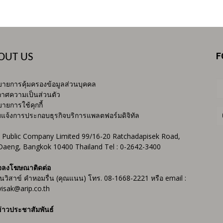
F
OUT US
ายการคุ้มครองข้อมูลส่วนบุคคล
าศความเป็นส่วนตัว
ายการใช้คุกกี้
บแจ้งการประกอบธุรกิจบริการแพลตฟอร์มดิจิทัล
 Public Company Limited 99/16-20 Ratchadapisek Road,
Daeng, Bangkok 10400 Thailand Tel : 0-2642-3400
จลงโฆษณาติดต่อ
ันวิสาข์ คำหอมรื่น (คุณแนน) โทร. 08-1668-2221 หรือ email :
isak@arip.co.th
่าวประชาสัมพันธ์