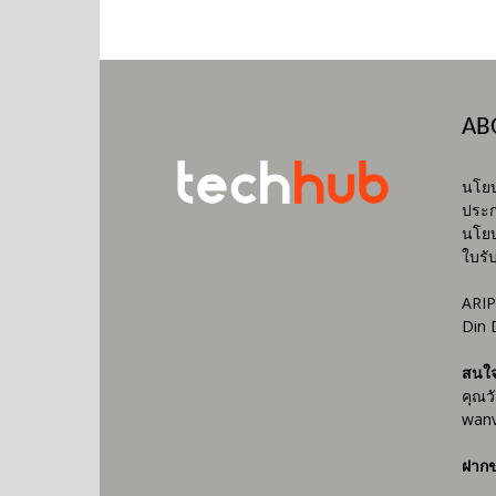
AB
นโยบ
ประก
นโยบ
ใบรั
ARIP
Din 
สนใ
คุณว
wanv
ฝากข