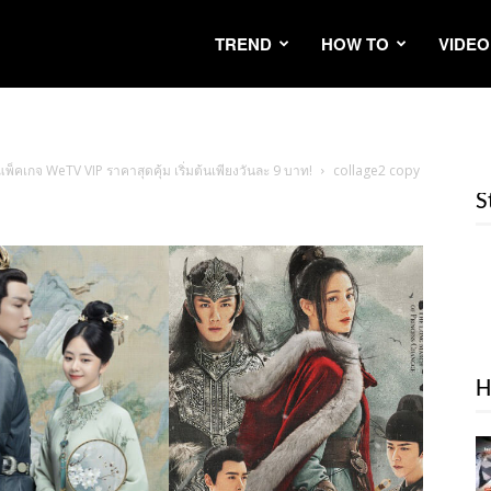
TREND
HOW TO
VIDEO
แพ็คเกจ WeTV VIP ราคาสุดคุ้ม เริ่มต้นเพียงวันละ 9 บาท!
collage2 copy
S
H