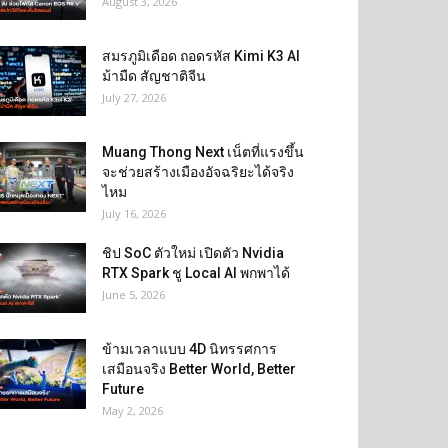
August 3, 2026
สมรภูมิเดือด ถอดรหัส Kimi K3 AI
ม้ามืด สัญชาติจีน
July 27, 2026
Muang Thong Next เน็ตที่แรงขึ้น
จะช่วยสร้างเมืองอัจฉริยะได้จริง
ไหม
July 16, 2026
ชิป SoC ตัวใหม่ เปิดตัว Nvidia
RTX Spark ชู Local AI พกพาได้
June 5, 2026
ข้ามเวลาแบบ 4D นิทรรศการ
เสมือนจริง Better World, Better
Future
May 2, 2026