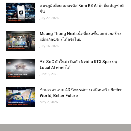
สมรภูมิเดือด ถอดรหัส Kimi K3 AI ม้ามืด สัญชาติ
จีน
July 27, 2026
Muang Thong Next เน็ตที่แรงขึ้น จะช่วยสร้าง
เมืองอัจฉริยะได้จริงไหม
July 16, 2026
ชิป SoC ตัวใหม่ เปิดตัว Nvidia RTX Spark ชู
Local AI พกพาได้
June 5, 2026
ข้ามเวลาแบบ 4D นิทรรศการเสมือนจริง Better
World, Better Future
May 2, 2026