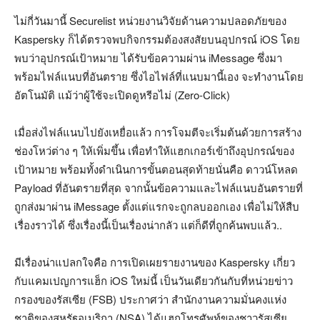
ไม่กี่วันมานี้ Securelist หน่วยงานวิจัยด้านความปลอดภัยของ
Kaspersky ก็ได้ตรวจพบกิจกรรมต้องสงสัยบนอุปกรณ์ iOS โดย
พบว่าอุปกรณ์เป้าหมาย ได้รับข้อความผ่าน iMessage ซึ่งมา
พร้อมไฟล์แนบที่อันตราย ซึ่งไอไฟล์ที่แนบมานี้เอง จะทำงานโดย
อัตโนมัติ แม้ว่าผู้ใช้จะเปิดดูหรีอไม่ (Zero-Click)
เมื่อส่งไฟล์แนบไปยังเหยื่อแล้ว การโจมตีจะเริ่มต้นด้วยการสร้าง
ช่องโหว่ต่าง ๆ ให้เพิ่มขึ้น เพื่อทำให้แฮกเกอร์เข้าถึงอุปกรณ์ของ
เป้าหมาย พร้อมทั้งดำเนินการขั้นตอนสุดท้ายนั่นคือ ดาวน์โหลด
Payload ที่อันตรายที่สุด จากนั้นข้อความและไฟล์แนบอันตรายที่
ถูกส่งมาผ่าน iMessage ตั้งแต่แรกจะถูกลบออกเอง เพื่อไม่ให้สืบ
เรื่องราวได้ ซึ่งเรื่องนี้เป็นเรื่องน่ากลัว แต่ก็ดีที่ถูกค้นพบแล้ว..
มีเรื่องน่าแปลกใจคือ การเปิดเผยรายงานของ Kaspersky เกี่ยว
กับแคมเปญการแฮ็ก iOS ใหม่นี้ เป็นวันเดียวกันกับที่หน่วยข่าว
กรองของรัสเซีย (FSB) ประกาศว่า สำนักงานความมั่นคงแห่ง
ชาติของสหรัฐอเมริกา (NSA) ได้แฮกโทรศัพท์ของชาวรัสเซีย