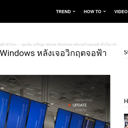
TREND
HOW TO
VIDEO
อฟ้าทั่วโลก
คุมเข้ม แก้ปัญหาอัปเดต Windows หลังเจอวิกฤตจอฟ้าทั่วโลก-44
ต Windows หลังเจอวิกฤตจอฟ้า
S
H