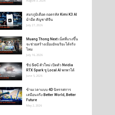
August 3, 2026
สมรภูมิเดือด ถอดรหัส Kimi K3 AI
ม้ามืด สัญชาติจีน
July 27, 2026
Muang Thong Next เน็ตที่แรงขึ้น
จะช่วยสร้างเมืองอัจฉริยะได้จริง
ไหม
July 16, 2026
ชิป SoC ตัวใหม่ เปิดตัว Nvidia
RTX Spark ชู Local AI พกพาได้
June 5, 2026
ข้ามเวลาแบบ 4D นิทรรศการ
เสมือนจริง Better World, Better
Future
May 2, 2026