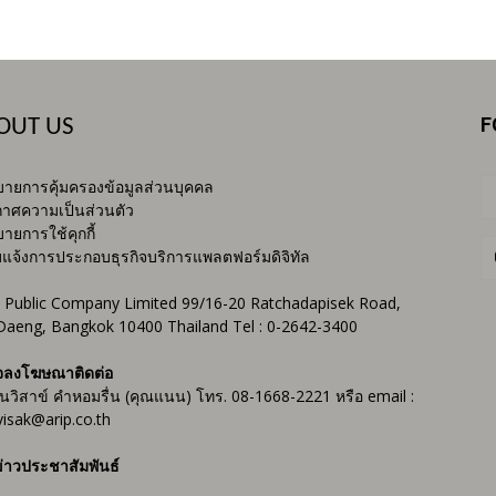
F
OUT US
ายการคุ้มครองข้อมูลส่วนบุคคล
าศความเป็นส่วนตัว
ายการใช้คุกกี้
บแจ้งการประกอบธุรกิจบริการแพลตฟอร์มดิจิทัล
 Public Company Limited 99/16-20 Ratchadapisek Road,
Daeng, Bangkok 10400 Thailand Tel : 0-2642-3400
จลงโฆษณาติดต่อ
ันวิสาข์ คำหอมรื่น (คุณแนน) โทร. 08-1668-2221 หรือ email :
isak@arip.co.th
่าวประชาสัมพันธ์