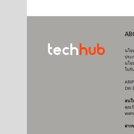
AB
นโยบ
ประก
นโยบ
ใบรั
ARIP
Din 
สนใ
คุณว
wanv
ฝากข