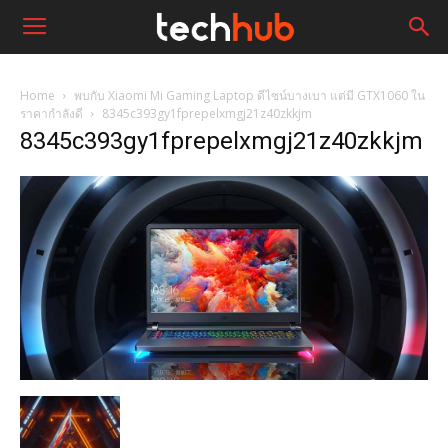
Home
พบกับ Xiaomi Mi Gaming Laptop ดีไซน์บางเบา แต่มี GTX1060 ใน
ราคากำลังดี
8345c393gy1fprepelxmgj21z40zkkjm
8345c393gy1fprepelxmgj21z40zkkjm