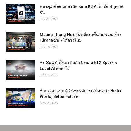
สมรภูมิเดือด ถอดรหัส Kimi K3 AI ม้ามืด สัญชาติ
จีน
July 27, 2026
Muang Thong Next เน็ตที่แรงขึ้น จะช่วยสร้าง
เมืองอัจฉริยะได้จริงไหม
July 16, 2026
ชิป SoC ตัวใหม่ เปิดตัว Nvidia RTX Spark ชู
Local AI พกพาได้
June 5, 2026
ข้ามเวลาแบบ 4D นิทรรศการเสมือนจริง Better
World, Better Future
May 2, 2026