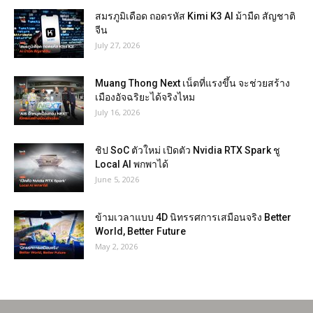
สมรภูมิเดือด ถอดรหัส Kimi K3 AI ม้ามืด สัญชาติ
จีน
July 27, 2026
Muang Thong Next เน็ตที่แรงขึ้น จะช่วยสร้าง
เมืองอัจฉริยะได้จริงไหม
July 16, 2026
ชิป SoC ตัวใหม่ เปิดตัว Nvidia RTX Spark ชู
Local AI พกพาได้
June 5, 2026
ข้ามเวลาแบบ 4D นิทรรศการเสมือนจริง Better
World, Better Future
May 2, 2026