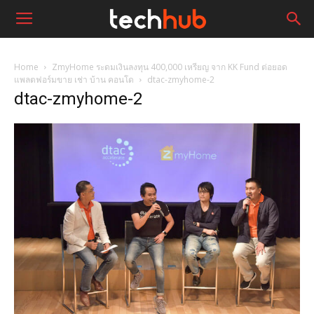
Home
ZmyHome ระดมเงินลงทุน 400,000 เหรียญ จาก KK Fund ต่อยอด
แพลตฟอร์มขาย เช่า บ้าน คอนโด
dtac-zmyhome-2
dtac-zmyhome-2