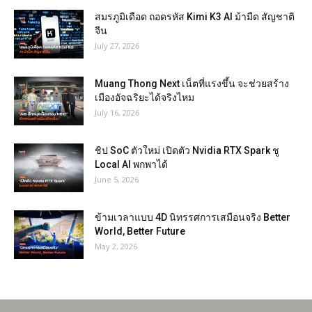
สมรภูมิเดือด ถอดรหัส Kimi K3 AI ม้ามืด สัญชาติ
จีน
July 27, 2026
Muang Thong Next เน็ตที่แรงขึ้น จะช่วยสร้าง
เมืองอัจฉริยะได้จริงไหม
July 16, 2026
ชิป SoC ตัวใหม่ เปิดตัว Nvidia RTX Spark ชู
Local AI พกพาได้
June 5, 2026
ข้ามเวลาแบบ 4D นิทรรศการเสมือนจริง Better
World, Better Future
May 2, 2026