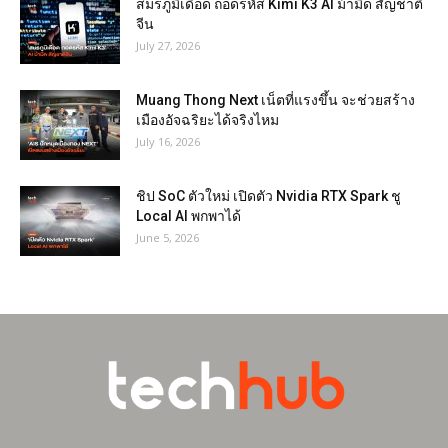
สมรภูมิเดือด ถอดรหัส Kimi K3 AI ม้ามืด สัญชาติ
จีน
July 27, 2026
Muang Thong Next เน็ตที่แรงขึ้น จะช่วยสร้าง
เมืองอัจฉริยะได้จริงไหม
July 16, 2026
ชิป SoC ตัวใหม่ เปิดตัว Nvidia RTX Spark ชู
Local AI พกพาได้
June 5, 2026