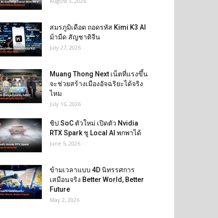
August 3, 2026
สมรภูมิเดือด ถอดรหัส Kimi K3 AI
ม้ามืด สัญชาติจีน
July 27, 2026
Muang Thong Next เน็ตที่แรงขึ้น
จะช่วยสร้างเมืองอัจฉริยะได้จริง
ไหม
July 16, 2026
ชิป SoC ตัวใหม่ เปิดตัว Nvidia
RTX Spark ชู Local AI พกพาได้
June 5, 2026
ข้ามเวลาแบบ 4D นิทรรศการ
เสมือนจริง Better World, Better
Future
May 2, 2026