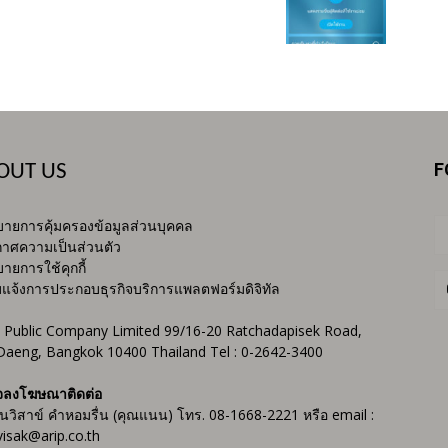
F
OUT US
ายการคุ้มครองข้อมูลส่วนบุคคล
าศความเป็นส่วนตัว
ายการใช้คุกกี้
บแจ้งการประกอบธุรกิจบริการแพลตฟอร์มดิจิทัล
 Public Company Limited 99/16-20 Ratchadapisek Road,
Daeng, Bangkok 10400 Thailand Tel : 0-2642-3400
จลงโฆษณาติดต่อ
ันวิสาข์ คำหอมรื่น (คุณแนน) โทร. 08-1668-2221 หรือ email :
isak@arip.co.th