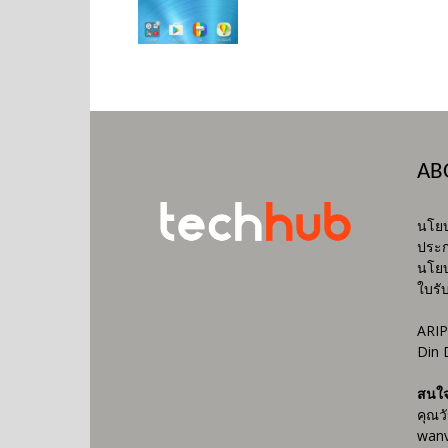
AB
นโยบ
ประก
นโยบ
ใบรั
ARIP
Din 
สนใ
คุณว
wanv