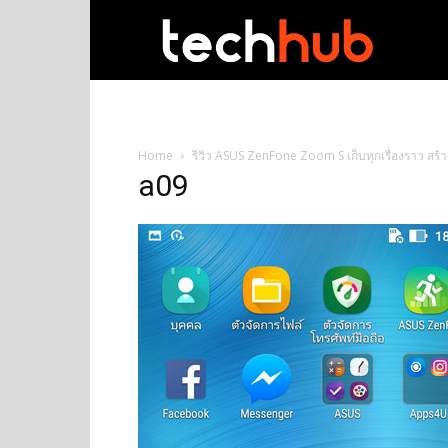
techhub
Home
รีวิว ASUS ZenFone Zoom S เก็บทุกเรื่องราว สร้า
a09