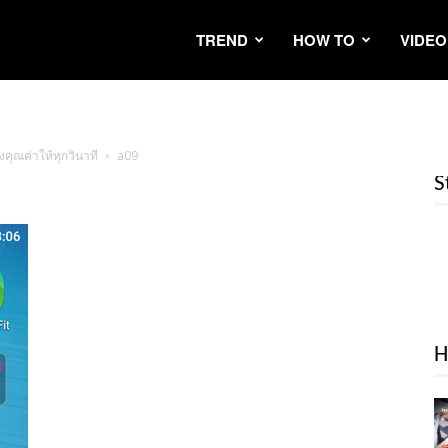
TREND
HOW TO
VIDEO
งคุณค่าให้ทุกวินาที
a09
S
H