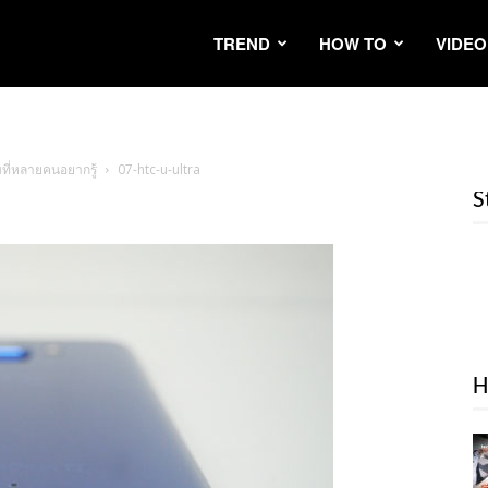
TREND
HOW TO
VIDEO
ที่หลายคนอยากรู้
07-htc-u-ultra
S
H