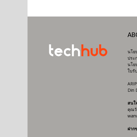
AB
นโยบ
ประก
นโยบ
ใบรั
ARIP
Din 
สนใ
คุณว
wanv
ฝากข