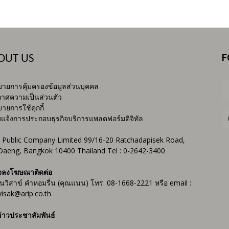
F
OUT US
ายการคุ้มครองข้อมูลส่วนบุคคล
าศความเป็นส่วนตัว
ายการใช้คุกกี้
บแจ้งการประกอบธุรกิจบริการแพลตฟอร์มดิจิทัล
 Public Company Limited 99/16-20 Ratchadapisek Road,
Daeng, Bangkok 10400 Thailand Tel : 0-2642-3400
จลงโฆษณาติดต่อ
ันวิสาข์ คำหอมรื่น (คุณแนน) โทร. 08-1668-2221 หรือ email :
isak@arip.co.th
่าวประชาสัมพันธ์