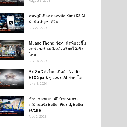
August 3, 2026
สมรภูมิเดือด ถอดรหัส Kimi K3 AI
ม้ามืด สัญชาติจีน
July 27, 2026
Muang Thong Next เน็ตที่แรงขึ้น
จะช่วยสร้างเมืองอัจฉริยะได้จริง
ไหม
July 16, 2026
ชิป SoC ตัวใหม่ เปิดตัว Nvidia
RTX Spark ชู Local AI พกพาได้
June 5, 2026
ข้ามเวลาแบบ 4D นิทรรศการ
เสมือนจริง Better World, Better
Future
May 2, 2026