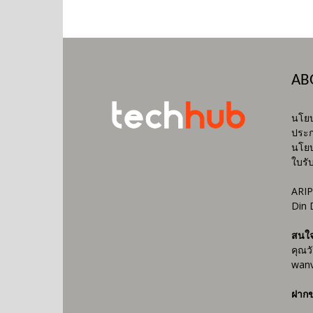
AB
นโยบ
ประก
นโยบ
ใบรั
ARIP
Din 
สนใ
คุณว
wanv
ฝากข