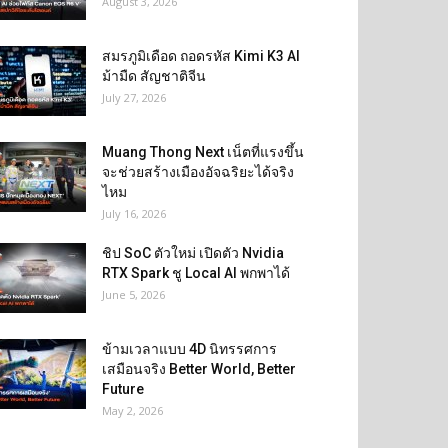
August 3, 2026
สมรภูมิเดือด ถอดรหัส Kimi K3 AI
ม้ามืด สัญชาติจีน
July 27, 2026
Muang Thong Next เน็ตที่แรงขึ้น
จะช่วยสร้างเมืองอัจฉริยะได้จริง
ไหม
July 16, 2026
ชิป SoC ตัวใหม่ เปิดตัว Nvidia
RTX Spark ชู Local AI พกพาได้
June 5, 2026
ข้ามเวลาแบบ 4D นิทรรศการ
เสมือนจริง Better World, Better
Future
May 2, 2026