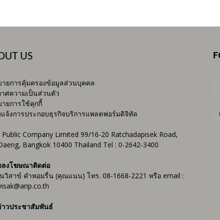
F
OUT US
ายการคุ้มครองข้อมูลส่วนบุคคล
าศความเป็นส่วนตัว
ายการใช้คุกกี้
บแจ้งการประกอบธุรกิจบริการแพลตฟอร์มดิจิทัล
 Public Company Limited 99/16-20 Ratchadapisek Road,
Daeng, Bangkok 10400 Thailand Tel : 0-2642-3400
จลงโฆษณาติดต่อ
ันวิสาข์ คำหอมรื่น (คุณแนน) โทร. 08-1668-2221 หรือ email :
isak@arip.co.th
่าวประชาสัมพันธ์