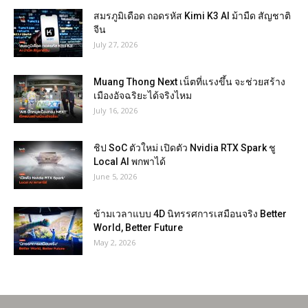
สมรภูมิเดือด ถอดรหัส Kimi K3 AI ม้ามืด สัญชาติ
จีน
July 27, 2026
Muang Thong Next เน็ตที่แรงขึ้น จะช่วยสร้าง
เมืองอัจฉริยะได้จริงไหม
July 16, 2026
ชิป SoC ตัวใหม่ เปิดตัว Nvidia RTX Spark ชู
Local AI พกพาได้
June 5, 2026
ข้ามเวลาแบบ 4D นิทรรศการเสมือนจริง Better
World, Better Future
May 2, 2026