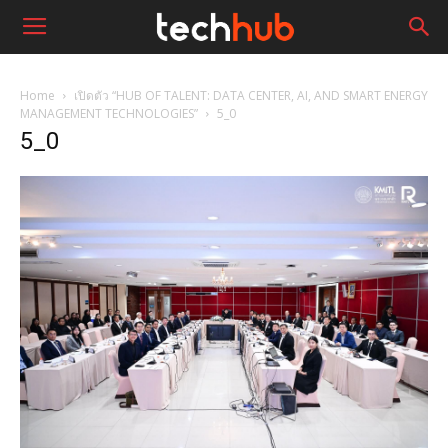
Home
เปิดตัว “HUB OF TALENT: DATA CENTER, AI, AND SMART ENERGY
MANAGEMENT TECHNOLOGIES”
5_0
5_0