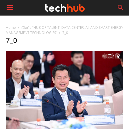
Home
เปิดตัว “HUB OF TALENT: DATA CENTER, AI, AND SMART ENERGY
MANAGEMENT TECHNOLOGIES”
7_0
7_0