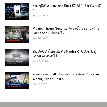
สมรภูมิเดือด ถอดรหัส Kimi K3 AI ม้ามืด สัญชาติ
จีน
July 27, 2026
Muang Thong Next เน็ตที่แรงขึ้น จะช่วยสร้าง
เมืองอัจฉริยะได้จริงไหม
July 16, 2026
ชิป SoC ตัวใหม่ เปิดตัว Nvidia RTX Spark ชู
Local AI พกพาได้
June 5, 2026
ข้ามเวลาแบบ 4D นิทรรศการเสมือนจริง Better
World, Better Future
May 2, 2026