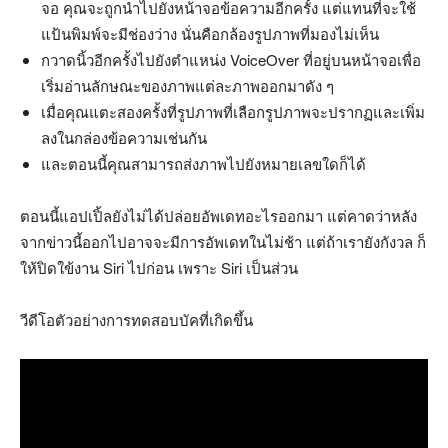
จอ คุณจะถูกนำไปยังหน้าจอข้อความอีกครั้ง แต่แทนที่จะใช้
แป้นพิมพ์จะมีช่องว่าง นั่นคือกล้องรูปภาพที่มองไม่เห็น
กวาดนิ้วอีกครั้งไปยังตำแหน่ง VoiceOver ที่อยู่บนหน้าจอเพื่อ
เริ่มอ่านลักษณะของภาพแต่ละภาพออกมาดัง ๆ
เมื่อคุณแตะสองครั้งที่รูปภาพที่เลือกรูปภาพจะปรากฏและเพิ่ม
ลงในกล่องข้อความเช่นกัน
และตอนนี้คุณสามารถส่งภาพไปยังหมายเลขใดก็ได้
ตอนนี้แอปเปิ้ลยังไม่ได้ปล่อยอัพเดทอะไรออกมา แต่คาดว่าหลัง
จากข่าวนี้ออกไปอาจจะมีการอัพเดทในไม่ช้า แต่ถ้าเรายังกังวล ก็
ให้ปิดใข้งาน Siri ไปก่อน เพราะ Siri เป็นส่วน
วีดีโอตัวอย่างการทดสอบบัคที่เกิดขึ้น