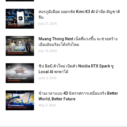
สมรภูมิเดือด ถอดรหัส Kimi K3 AI ม้ามืด สัญชาติ
จีน
July 27, 2026
Muang Thong Next เน็ตที่แรงขึ้น จะช่วยสร้าง
เมืองอัจฉริยะได้จริงไหม
July 16, 2026
ชิป SoC ตัวใหม่ เปิดตัว Nvidia RTX Spark ชู
Local AI พกพาได้
June 5, 2026
ข้ามเวลาแบบ 4D นิทรรศการเสมือนจริง Better
World, Better Future
May 2, 2026