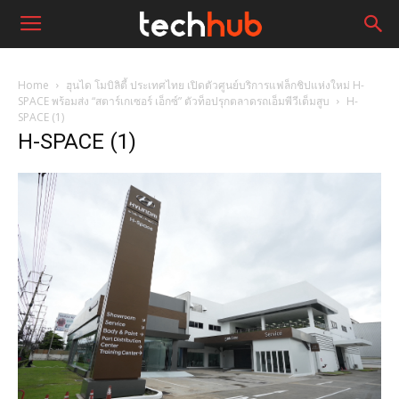
Home
ฮุนได โมบิลิตี้ ประเทศไทย เปิดตัวศูนย์บริการแฟล็กชิปแห่งใหม่ H-
SPACE พร้อมส่ง “สตาร์เกเซอร์ เอ็กซ์” ตัวท็อปรุกตลาดรถเอ็มพีวีเต็มสูบ
H-
SPACE (1)
H-SPACE (1)