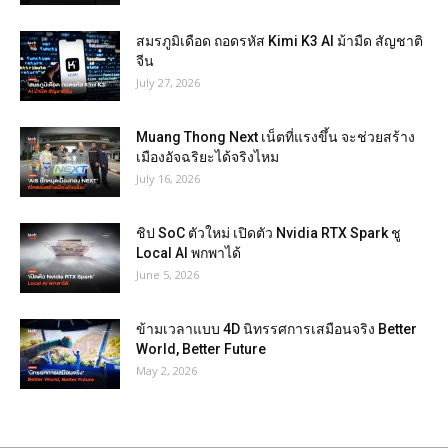
สมรภูมิเดือด ถอดรหัส Kimi K3 AI ม้ามืด สัญชาติ
จีน
July 27, 2026
Muang Thong Next เน็ตที่แรงขึ้น จะช่วยสร้าง
เมืองอัจฉริยะได้จริงไหม
July 16, 2026
ชิป SoC ตัวใหม่ เปิดตัว Nvidia RTX Spark ชู
Local AI พกพาได้
June 5, 2026
ข้ามเวลาแบบ 4D นิทรรศการเสมือนจริง Better
World, Better Future
May 2, 2026