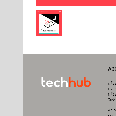
AB
นโยบ
ประก
นโยบ
ใบรั
ARIP
Din 