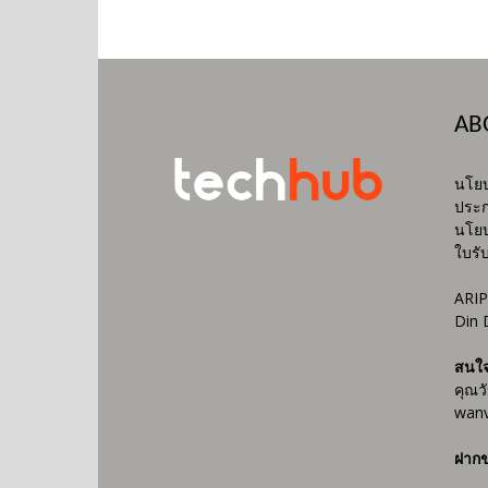
AB
นโยบ
ประก
นโยบ
ใบรั
ARIP
Din 
สนใ
คุณว
wanv
ฝากข