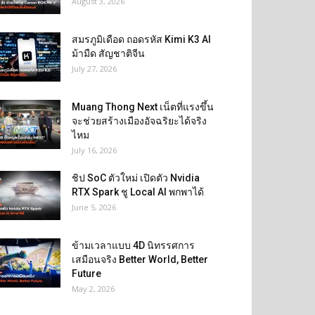
August 3, 2026
สมรภูมิเดือด ถอดรหัส Kimi K3 AI
ม้ามืด สัญชาติจีน
July 27, 2026
Muang Thong Next เน็ตที่แรงขึ้น
จะช่วยสร้างเมืองอัจฉริยะได้จริง
ไหม
July 16, 2026
ชิป SoC ตัวใหม่ เปิดตัว Nvidia
RTX Spark ชู Local AI พกพาได้
June 5, 2026
ข้ามเวลาแบบ 4D นิทรรศการ
เสมือนจริง Better World, Better
Future
May 2, 2026