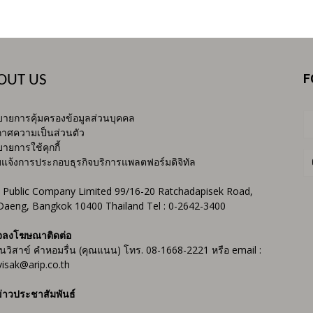
F
OUT US
ายการคุ้มครองข้อมูลส่วนบุคคล
าศความเป็นส่วนตัว
ายการใช้คุกกี้
บแจ้งการประกอบธุรกิจบริการแพลตฟอร์มดิจิทัล
 Public Company Limited 99/16-20 Ratchadapisek Road,
Daeng, Bangkok 10400 Thailand Tel : 0-2642-3400
จลงโฆษณาติดต่อ
ันวิสาข์ คำหอมรื่น (คุณแนน) โทร. 08-1668-2221 หรือ email :
isak@arip.co.th
่าวประชาสัมพันธ์