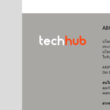
AB
นโยบ
ประก
นโยบ
ใบรั
ARIP
Din 
สนใ
คุณว
wanv
ฝากข