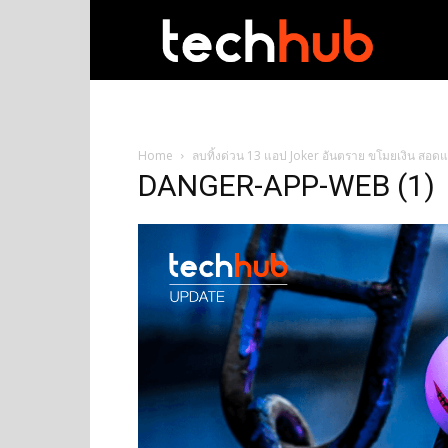
techhub
Home
ลบทิ้งด่วน 13 แอป Joker อันตราย ขโมยเงิน สอดแ
DANGER-APP-WEB (1)