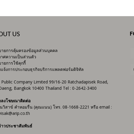
F
OUT US
ายการคุ้มครองข้อมูลส่วนบุคคล
าศความเป็นส่วนตัว
ายการใช้คุกกี้
บแจ้งการประกอบธุรกิจบริการแพลตฟอร์มดิจิทัล
 Public Company Limited 99/16-20 Ratchadapisek Road,
Daeng, Bangkok 10400 Thailand Tel : 0-2642-3400
จลงโฆษณาติดต่อ
ันวิสาข์ คำหอมรื่น (คุณแนน) โทร. 08-1668-2221 หรือ email :
isak@arip.co.th
่าวประชาสัมพันธ์