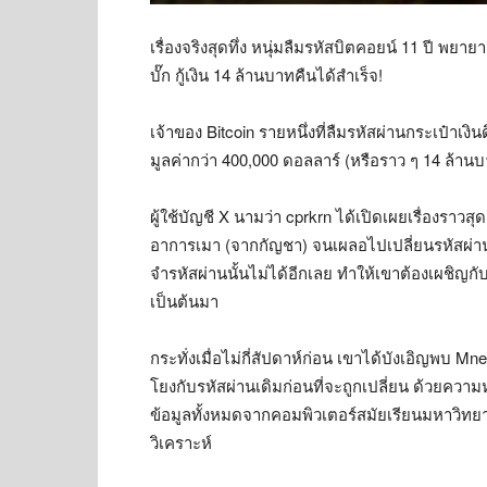
เรื่องจริงสุดทึ่ง หนุ่มลืมรหัสบิตคอยน์ 11 ปี พยาย
บั๊ก กู้เงิน 14 ล้านบาทคืนได้สำเร็จ!
เจ้าของ Bitcoin รายหนึ่งที่ลืมรหัสผ่านกระเป๋าเงิ
มูลค่ากว่า 400,000 ดอลลาร์ (หรือราว ๆ 14 ล้านบาท)
ผู้ใช้บัญชี X นามว่า cprkrn ได้เปิดเผยเรื่องราวสุด
อาการเมา (จากกัญชา) จนเผลอไปเปลี่ยนรหัสผ่าน
จำรหัสผ่านนั้นไม่ได้อีกเลย ทำให้เขาต้องเผชิญก
เป็นต้นมา
กระทั่งเมื่อไม่กี่สัปดาห์ก่อน เขาได้บังเอิญพบ Mnem
โยงกับรหัสผ่านเดิมก่อนที่จะถูกเปลี่ยน ด้วยความห
ข้อมูลทั้งหมดจากคอมพิวเตอร์สมัยเรียนมหาวิทยาลั
วิเคราะห์