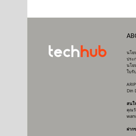
AB
นโยบ
ประก
นโยบ
ใบรั
ARIP
Din 
สนใ
คุณว
wanv
ฝากข