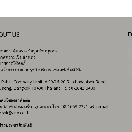
F
OUT US
ายการคุ้มครองข้อมูลส่วนบุคคล
าศความเป็นส่วนตัว
ายการใช้คุกกี้
บแจ้งการประกอบธุรกิจบริการแพลตฟอร์มดิจิทัล
 Public Company Limited 99/16-20 Ratchadapisek Road,
Daeng, Bangkok 10400 Thailand Tel : 0-2642-3400
จลงโฆษณาติดต่อ
ันวิสาข์ คำหอมรื่น (คุณแนน) โทร. 08-1668-2221 หรือ email :
isak@arip.co.th
่าวประชาสัมพันธ์