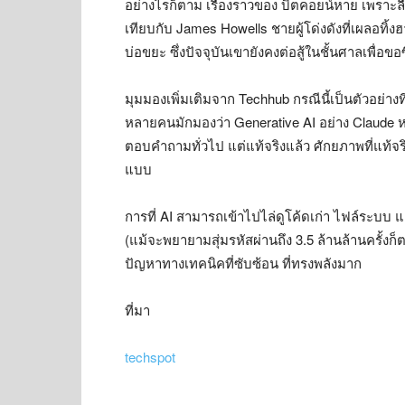
อย่างไรก็ตาม เรื่องราวของ บิตคอยน์หาย เพราะลื
เทียบกับ James Howells ชายผู้โด่งดังที่เผลอทิ้ง
บ่อขยะ ซึ่งปัจจุบันเขายังคงต่อสู้ในชั้นศาลเพื่อขอ
มุมมองเพิ่มเติมจาก Techhub กรณีนี้เป็นตัวอย
หลายคนมักมองว่า Generative AI อย่าง Claude
ตอบคำถามทั่วไป แต่แท้จริงแล้ว ศักยภาพที่แท้
แบบ
การที่ AI สามารถเข้าไปไล่ดูโค้ดเก่า ไฟล์ระบบ
(แม้จะพยายามสุ่มรหัสผ่านถึง 3.5 ล้านล้านครั้งก็
ปัญหาทางเทคนิคที่ซับซ้อน ที่ทรงพลังมาก
ที่มา
techspot