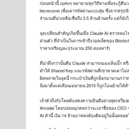
ก่อนหน้านี้ cprkrn พยายามทุกวิถีทางเพื่อจะกู้คืนว
btcrecover เพื่อเดารหัสผ่านแบบสุ่ม ซึ่งจากสรุ
จำนวนที่น่าเหลือเชื่อถึง 3.5 ล้านล้านครั้ง แต่ก็ยัง
จุดเปลี่ยนสำคัญเกิดขึ้นเมื่อ Claude AI ตรวจพบไฟ
ส่วนตัว ที่จำเป็นในการเข้าถึงวอลเล็ตของ Blockcha
ราคาเหรียญละประมาณ 250 ดอลลาร์)
ที่น่าทึ่งกว่านั้นคือ Claude สามารถมองเห็นบั๊ก ห
ทำให้ Shared Key และรหัสผ่านที่เขาคาดเดาไม่ส
ผิดพลาดในจุดนี้ กระเป๋าเงินที่ถูกล็อกมานานกว
นิ่งมาตั้งแต่เดือนเมษายน 2015 ก็ถูกโอนย้ายได้สำ
เจ้าตัวถึงกับโพสต์แสดงความยินดีอย่างสุดเหวี่
Amodei โดยปล่อยมุกตลกว่าจะเอาชื่อของ CEO รายนี
AI ตัวนี้ เงิน 14 ล้านบาทคงต้องติดอยู่ในนั้นต