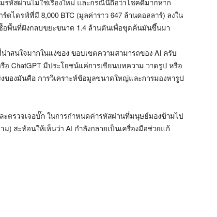
มรหัสผ่านไม่ใช่เรื่องใหม่ และกรณีนี้ถือว่าโชคดีมากหาก
ฮาร์ดไดรฟ์ที่มี 8,000 BTC (มูลค่าราว 647 ล้านดอลลาร์) ลงใน
ซื้อพื้นที่ฝังกลบขยะขนาด 1.4 ล้านตันเพื่อขุดค้นมันขึ้นมา
่างที่น่าสนใจมากในแง่ของ ขอบเขตความสามารถของ AI ครับ
 หรือ ChatGPT มีประโยชน์แค่การเขียนบทความ วาดรูป หรือ
จริงของมันคือ การวิเคราะห์ข้อมูลขนาดใหญ่และการมองหารูป
 และตรวจเจอบั๊ก ในการกำหนดค่ารหัสผ่านที่มนุษย์มองข้ามไป
ตาม) สะท้อนให้เห็นว่า AI กำลังกลายเป็นเครื่องมือช่วยแก้