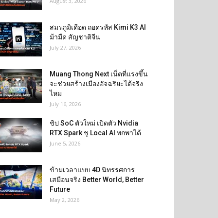
August 3, 2026
สมรภูมิเดือด ถอดรหัส Kimi K3 AI
ม้ามืด สัญชาติจีน
July 27, 2026
Muang Thong Next เน็ตที่แรงขึ้น
จะช่วยสร้างเมืองอัจฉริยะได้จริง
ไหม
July 16, 2026
ชิป SoC ตัวใหม่ เปิดตัว Nvidia
RTX Spark ชู Local AI พกพาได้
June 5, 2026
ข้ามเวลาแบบ 4D นิทรรศการ
เสมือนจริง Better World, Better
Future
May 2, 2026