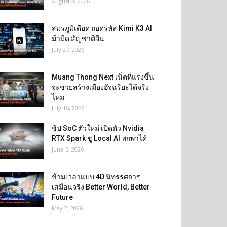
August 3, 2026
สมรภูมิเดือด ถอดรหัส Kimi K3 AI
ม้ามืด สัญชาติจีน
July 27, 2026
Muang Thong Next เน็ตที่แรงขึ้น
จะช่วยสร้างเมืองอัจฉริยะได้จริง
ไหม
July 16, 2026
ชิป SoC ตัวใหม่ เปิดตัว Nvidia
RTX Spark ชู Local AI พกพาได้
June 5, 2026
ข้ามเวลาแบบ 4D นิทรรศการ
เสมือนจริง Better World, Better
Future
May 2, 2026