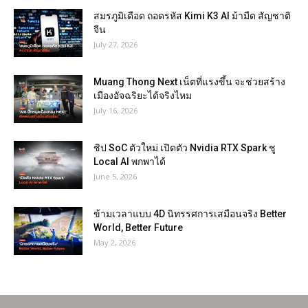
สมรภูมิเดือด ถอดรหัส Kimi K3 AI ม้ามืด สัญชาติ
จีน
July 27, 2026
Muang Thong Next เน็ตที่แรงขึ้น จะช่วยสร้าง
เมืองอัจฉริยะได้จริงไหม
July 16, 2026
ชิป SoC ตัวใหม่ เปิดตัว Nvidia RTX Spark ชู
Local AI พกพาได้
June 5, 2026
ข้ามเวลาแบบ 4D นิทรรศการเสมือนจริง Better
World, Better Future
May 2, 2026