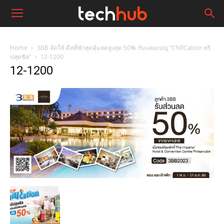
Home
3BB จัดให้ ดีลที่พักสุดคุ้มลดสูงสุด 50% กับแคมเปญ “ChillCation ทริ
ปสุดชิล”
12-1200
12-1200