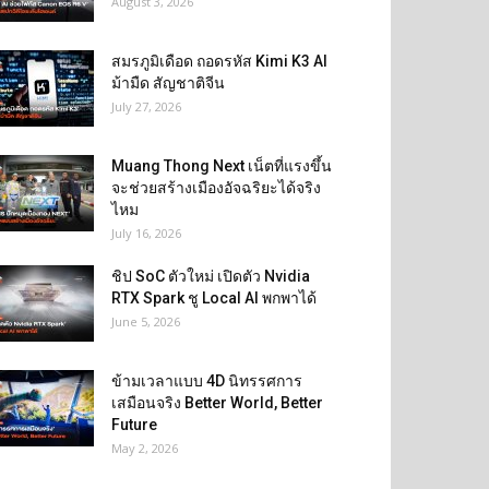
August 3, 2026
สมรภูมิเดือด ถอดรหัส Kimi K3 AI
ม้ามืด สัญชาติจีน
July 27, 2026
Muang Thong Next เน็ตที่แรงขึ้น
จะช่วยสร้างเมืองอัจฉริยะได้จริง
ไหม
July 16, 2026
ชิป SoC ตัวใหม่ เปิดตัว Nvidia
RTX Spark ชู Local AI พกพาได้
June 5, 2026
ข้ามเวลาแบบ 4D นิทรรศการ
เสมือนจริง Better World, Better
Future
May 2, 2026