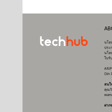
AB
นโยบ
ประก
นโยบ
ใบรั
ARIP
Din 
สนใ
คุณว
wanv
ฝากข