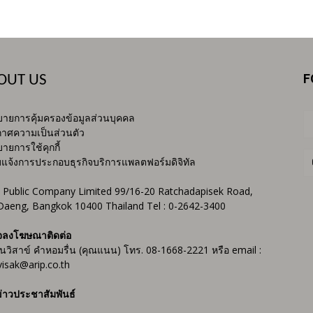
F
OUT US
ายการคุ้มครองข้อมูลส่วนบุคคล
าศความเป็นส่วนตัว
ายการใช้คุกกี้
บแจ้งการประกอบธุรกิจบริการแพลตฟอร์มดิจิทัล
 Public Company Limited 99/16-20 Ratchadapisek Road,
Daeng, Bangkok 10400 Thailand Tel : 0-2642-3400
จลงโฆษณาติดต่อ
ันวิสาข์ คำหอมรื่น (คุณแนน) โทร. 08-1668-2221 หรือ email :
isak@arip.co.th
่าวประชาสัมพันธ์