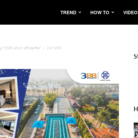
TREND
HOW TO
VIDEO
ญ “ChillCation ทริปสุดชิล”
24-1200
S
H