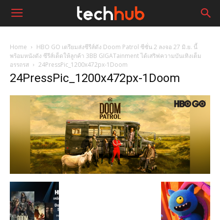
Home
HBO GO เตรียมส่งซีรีส์ดัง Doom Patrol ซีซั่น 2 ลงจอ 27 มิ.ย. นี้
พร้อมหนังดัง ซีรีส์เด็ดให้ลูกค้า 3BB GIGATainment ได้เสริฟความบันเทิงเต็ม
อรรถรส
24PressPic_1200x472px-1Doom
24PressPic_1200x472px-1Doom