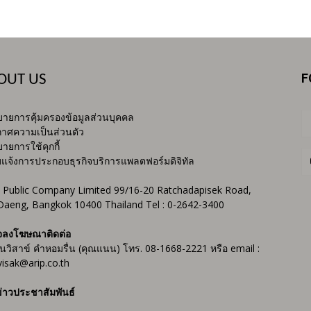
F
OUT US
ายการคุ้มครองข้อมูลส่วนบุคคล
าศความเป็นส่วนตัว
ายการใช้คุกกี้
บแจ้งการประกอบธุรกิจบริการแพลตฟอร์มดิจิทัล
 Public Company Limited 99/16-20 Ratchadapisek Road,
Daeng, Bangkok 10400 Thailand Tel : 0-2642-3400
จลงโฆษณาติดต่อ
ันวิสาข์ คำหอมรื่น (คุณแนน) โทร. 08-1668-2221 หรือ email :
isak@arip.co.th
่าวประชาสัมพันธ์