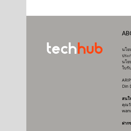
AB
นโยบ
ประก
นโยบ
ใบรั
ARIP
Din 
สนใ
คุณว
wanv
ฝากข